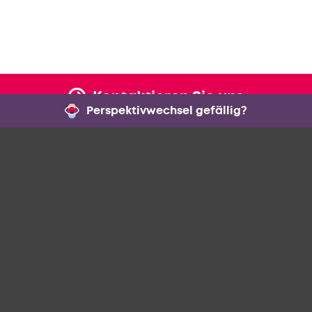
Kontaktieren Sie uns
Perspektivwechsel gefällig?
Schlickgasse 4/1,
1090 Vienna
+43 1 9690601-0
headoffice@mensalia.at
Jobs
Impressum
Datenschutz